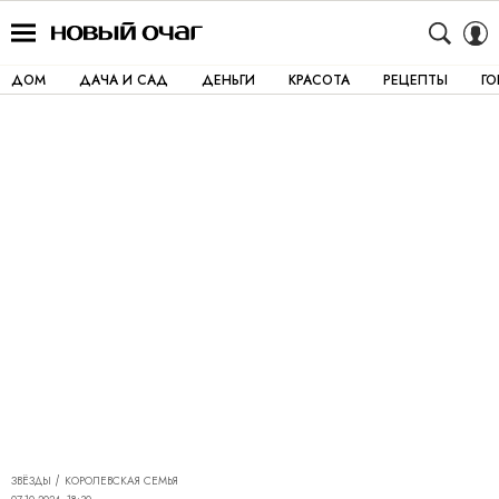
ДОМ
ДАЧА И САД
ДЕНЬГИ
КРАСОТА
РЕЦЕПТЫ
Г
ЗВЁЗДЫ
КОРОЛЕВСКАЯ СЕМЬЯ