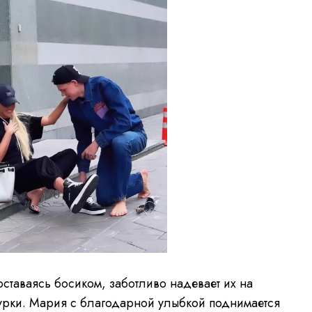
V
i
d
e
o
P
l
a
y
e
r
i
s
l
o
a
d
i
n
g
.
оставаясь босиком, заботливо надевает их на
нурки. Мария с благодарной улыбкой поднимается