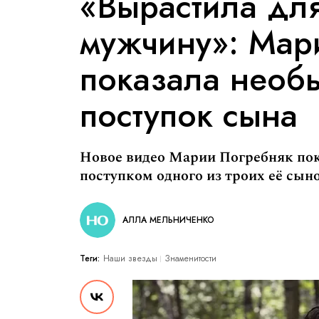
«Вырастила для
мужчину»: Мар
показала необ
поступок сына
Новое видео Марии Погребняк по
поступком одного из троих её сын
АЛЛА МЕЛЬНИЧЕНКО
Теги:
Наши звезды
Знаменитости