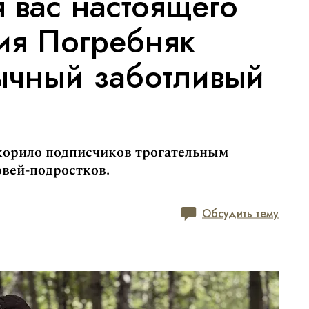
 вас настоящего
ия Погребняк
ычный заботливый
корило подписчиков трогательным
овей-подростков.
Обсудить тему