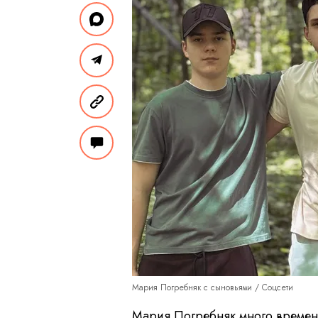
Мария Погребняк с сыновьями / Соцсети
Мария Погребняк много време