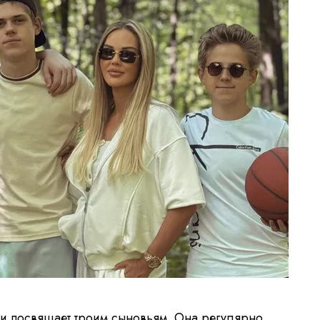
ни
посвящает троим сыновьям
. Она регулярно