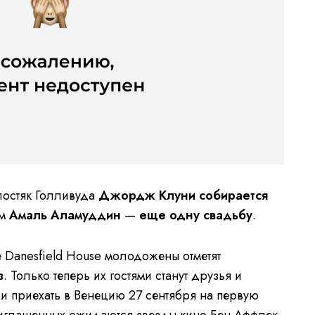
лостяк Голливуда
Джордж Клуни собирается
ом
Амаль Аламуддин
—
еще одну свадьбу
.
 Danesfield House молодожены отметят
з
. Только теперь их гостями станут друзья и
ли приехать в Венецию 27 сентября на первую
риглашенных ожидаются звезды кино Бен Аффлек,