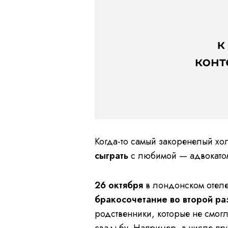
Когда-то самый закоренелый хо
сыграть
с любимой — адвокат
26 октября
в лондонском отеле
бракосочетание во второй ра
родственники, которые не смог
свадьбу. Например, в числе п