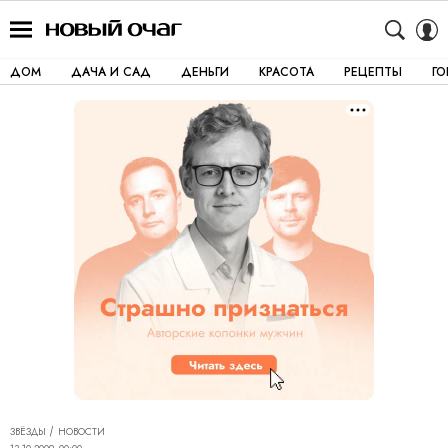
ДОМ
ДАЧА И САД
ДЕНЬГИ
КРАСОТА
РЕЦЕПТЫ
Г
ЗВЁЗДЫ
НОВОСТИ