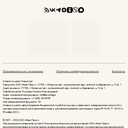
Пользовательское соглашение
Политика конфиденциальности
Контакты
Сетевое издание Новый очаг
Учредитель ООО «Фэшн Пресс»: 117105, г. Москва, вн.тер.г. муниципальный округ Донской, ш Варшавское, д. 9 стр. 1
Адрес редакции: 117105, г. Москва, вн.тер.г. муниципальный округ Донской, ш Варшавское, д. 9 стр. 1
Главный редактор: Родикова Наталья Александровна
Адрес электронной почты редакции: info@novochag.ru
Номер телефона редакции: +7 (495) 252-09-99
Знак информационной продукции: 16+
Cетевое издание зарегистрировано Федеральной службой по надзору в сфере связи, информационных технологий и
массовых коммуникаций, регистрационный номер и дата принятия решения о регистрации: серия ЭЛ № ФС 77 - 84131 от
09 ноября 2022 г.
© 2007 — 2026 ООО «Фэшн Пресс»
При размещении материалов на Сайте Пользователь безвозмездно предоставляет ООО «Фэшн Пресс»
неисключительные права на использование, воспроизведение, распространение, создание производных произведений,