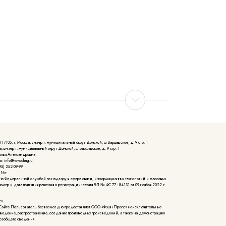
105, г. Москва, вн.тер.г. муниципальный округ Донской, ш Варшавское, д. 9 стр. 1
, вн.тер.г. муниципальный округ Донской, ш Варшавское, д. 9 стр. 1
алья Александровна
: info@novochag.ru
5) 252-09-99
 16+
но Федеральной службой по надзору в сфере связи, информационных технологий и массовых
мер и дата принятия решения о регистрации: серия ЭЛ № ФС 77 - 84131 от 09 ноября 2022 г.
с»
Сайте Пользователь безвозмездно предоставляет ООО «Фэшн Пресс» неисключительные
зведение, распространение, создание производных произведений, а также на демонстрацию
сеобщего сведения.