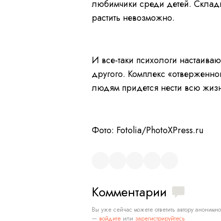
любимчики среди детей. Складыв
растить невозможно.
И все-таки психологи настаиваю
другого. Комплекс «отверженно
людям придется нести всю жизн
Фото: Fotolia/PhotoXPress.ru
Комментарии
Вы уже сейчас можете ответить автору анонимно
—
войдите
или
зарегистрируйтесь