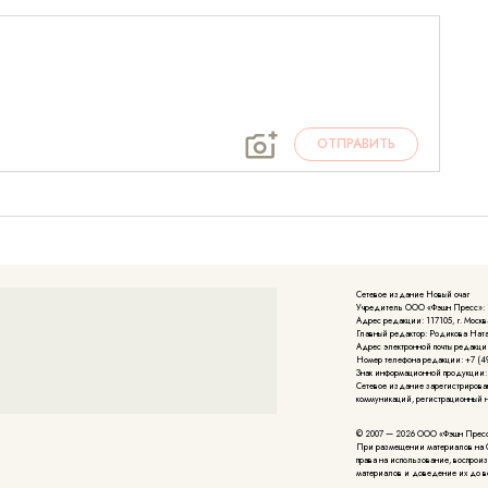
ОТПРАВИТЬ
Сетевое издание Новый очаг
Учредитель ООО «Фэшн Пресс»: 117
Адрес редакции: 117105, г. Москва
Главный редактор: Родикова Нат
Адрес электронной почты редакции
Номер телефона редакции: +7 (49
Знак информационной продукции:
Cетевое издание зарегистрирова
коммуникаций, регистрационный но
© 2007 — 2026 ООО «Фэшн Прес
При размещении материалов на 
права на использование, воспрои
материалов и доведение их до в