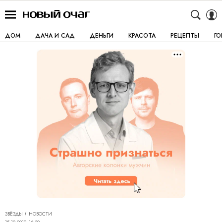
ДОМ
ДАЧА И САД
ДЕНЬГИ
КРАСОТА
РЕЦЕПТЫ
Г
ЗВЁЗДЫ
НОВОСТИ