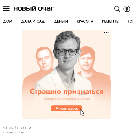
ДОМ
ДАЧА И САД
ДЕНЬГИ
КРАСОТА
РЕЦЕПТЫ
Г
ЗВЁЗДЫ
НОВОСТИ