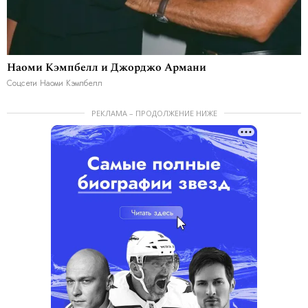
Наоми Кэмпбелл и Джорджо Армани
Соцсети Наоми Кэмпбелл
РЕКЛАМА – ПРОДОЛЖЕНИЕ НИЖЕ