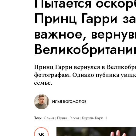
Пытается оскор
Принц Гарри за
важное, вернув
Великобритан
Принц Гарри вернулся в Великобр
фотографам. Однако публика увиде
семье.
ИЛЬЯ БОГОМОЛОВ
Теги:
Семья
Принц Гарри
Король Карл III