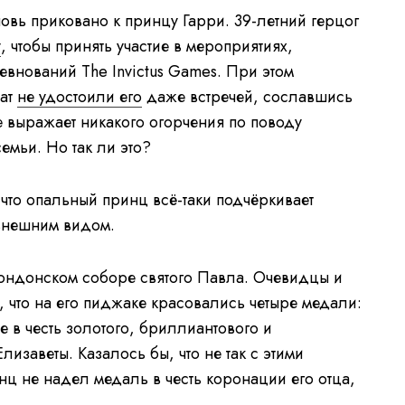
овь приковано к принцу Гарри. 39-летний герцог
у
, чтобы принять участие в мероприятиях,
внований The Invictus Games. При этом
рат
не удостоили его
даже встречей, сославшись
е выражает никакого огорчения по поводу
емьи. Но так ли это?
 что опальный принц всё-таки подчёркивает
внешним видом.
лондонском соборе святого Павла. Очевидцы и
 что на его пиджаке красовались четыре медали:
е в честь золотого, бриллиантового и
изаветы. Казалось бы, что не так с этими
нц не надел медаль в честь коронации его отца,