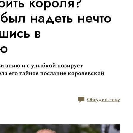
бить короля?
был надеть нечто
шись в
ию
итанию и с улыбкой позирует
ла его тайное послание королевской
Обсудить тему