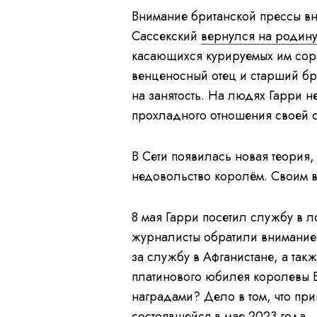
Внимание британской прессы вн
Сассекский
вернулся на родин
касающихся курируемых им соре
венценосный отец и старший б
на занятость. На людях Гарри н
прохладного отношения своей с
В Сети появилась новая теория,
недовольство королём. Своим 
8 мая Гарри посетил службу в 
журналисты обратили внимание,
за службу в Афганистане, а такж
платинового юбилея королевы Ел
наградами? Дело в том, что при
состоявшейся в мае 2023 года.