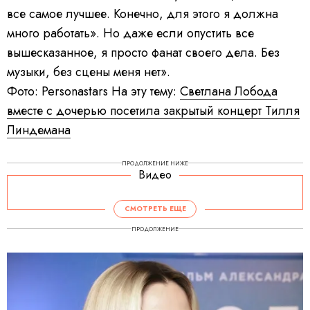
все самое лучшее. Конечно, для этого я должна
много работать». Но даже если опустить все
вышесказанное, я просто фанат своего дела. Без
музыки, без сцены меня нет».
Фото: Personastars На эту тему:
Светлана Лобода
вместе с дочерью посетила закрытый концерт Тилля
Линдемана
ПРОДОЛЖЕНИЕ НИЖЕ
Видео
V
i
d
СМОТРЕТЬ ЕЩЕ
e
o
P
ПРОДОЛЖЕНИЕ
l
a
y
e
r
i
s
l
o
a
d
i