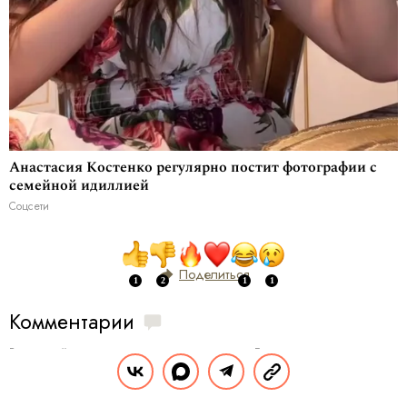
Анастасия Костенко регулярно постит фотографии с
семейной идиллией
Соцсети
Поделиться
Комментарии
Вы уже сейчас можете ответить автору анонимно. Если хотите комментировать
под своим именем и следить за дискуссией —
войдите
или
зарегистрируйтесь