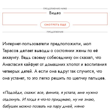
ПРОДОЛЖЕНИЕ НИЖЕ
Видео
V
i
d
СМОТРЕТЬ ЕЩЕ
e
o
P
ПРОДОЛЖЕНИЕ
l
a
y
e
Интернет-пользователи предположили, мол
r
i
s
Тарасов делает выводы о состоянии жены по её
l
o
a
аккаунту. Ведь своему собеседнику он сказал, что
d
i
Анастасия кайфует от домашних хлопот и воспитания
n
g
.
четверых детей. А если она вдруг так случится, что
она устанет, то это легко решить по щелчку пальцев.
«Подойди, скажи: все, финита, я устала, мне нужно
отдохнуть. И тогда я что-то придумаю, ну не знаю,
бабушек можно позвать на пару дней, няню