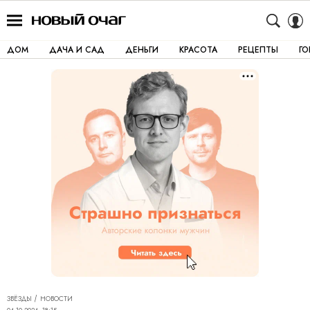
ДОМ
ДАЧА И САД
ДЕНЬГИ
КРАСОТА
РЕЦЕПТЫ
Г
ЗВЁЗДЫ
НОВОСТИ