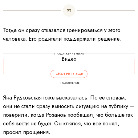
Тогда он сразу отказался тренироваться у этого
человека. Его родители поддержали решение.
ПРОДОЛЖЕНИЕ НИЖЕ
Видео
V
i
d
СМОТРЕТЬ ЕЩЕ
e
o
P
ПРОДОЛЖЕНИЕ
l
a
y
e
Яна Рудковская тоже высказалась. По её словам,
r
i
s
они не стали сразу выносить ситуацию на публику —
l
o
a
поверили, когда Розанов пообещал, что больше так
d
i
себя вести не будет. Он клялся, что всё понял,
n
g
.
просил прощения.