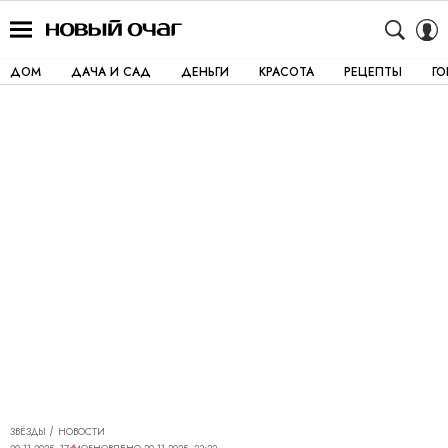
ДОМ
ДАЧА И САД
ДЕНЬГИ
КРАСОТА
РЕЦЕПТЫ
Г
ЗВЁЗДЫ
НОВОСТИ