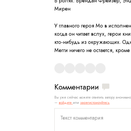
В ролях: Брендан Фрейзер, Энд
Мирен
У главного героя Мо в исполне
когда он читает вслух, герои к
кто-нибудь из окружающих. Одн
Мегги ничего не остается, кроме
Комментарии
Вы уже сейчас можете ответить автору анонимно
—
войдите
или
зарегистрируйтесь