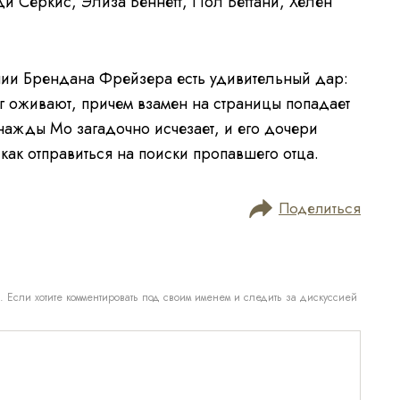
и Серкис, Элиза Беннетт, Пол Беттани, Хелен
нии Брендана Фрейзера есть удивительный дар:
ниг оживают, причем взамен на страницы попадает
ажды Мо загадочно исчезает, и его дочери
 как отправиться на поиски пропавшего отца.
Поделиться
. Если хотите комментировать под своим именем и следить за дискуссией