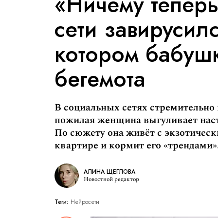
«Ничему теперь
сети завирусилс
котором бабушк
бегемота
В социальных сетях стремительно 
пожилая женщина выгуливает наст
По сюжету она живёт с экзотичес
квартире и кормит его «трендами»
АЛИНА ЩЕГЛОВА
Новостной редактор
Теги:
Нейросети