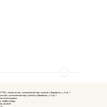
105, г. Москва, вн.тер.г. муниципальный округ Донской, ш Варшавское, д. 9 стр. 1
, вн.тер.г. муниципальный округ Донской, ш Варшавское, д. 9 стр. 1
алья Александровна
: info@novochag.ru
5) 252-09-99
 16+