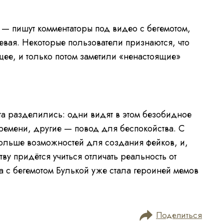
F
g
n
u
.
V
l
i
e
l
d
g
s
e
 — пишут комментаторы под видео с бегемотом,
c
o
m
r
P
T
e
l
вая. Некоторые пользователи признаются, что
e
a
a
n
y
i
ее, и только потом заметили «ненастоящие»
e
r
i
i
m
s
l
n
o
e
a
R
-
0:00
F
d
i
u
i
V
l
n
i
e
l
g
n
d
s
.
e
та разделились: одни видят в этом безобидное
c
o
m
r
g
P
e
l
времени, другие — повод для беспокойства. С
e
a
a
n
T
y
ольше возможностей для создания фейков, и,
e
r
i
i
i
ву придётся учиться отличать реальность от
s
l
n
m
o
 с бегемотом Булькой уже стала героиней мемов
a
d
i
e
i
n
g
n
.
g
Поделиться
T