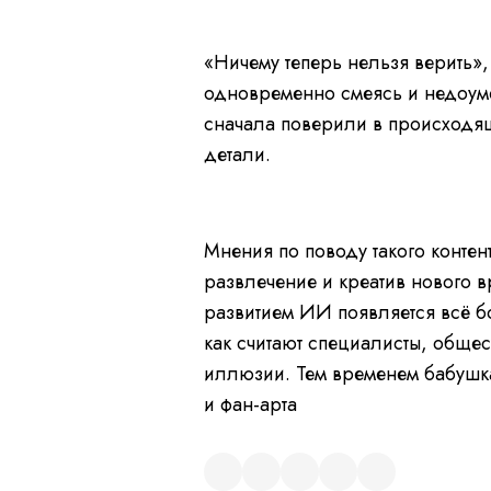
L
P
U
o
a
n
a
u
m
d
s
u
e
e
t
«Ничему теперь нельзя верить»,
d
e
:
0
одновременно смеясь и недоуме
%
сначала поверили в происходящ
детали.
L
P
U
o
a
n
a
u
m
d
s
u
e
e
t
Мнения по поводу такого контен
d
e
:
0
развлечение и креатив нового 
%
развитием ИИ появляется всё б
как считают специалисты, общест
иллюзии. Тем временем бабушка
и фан-арта