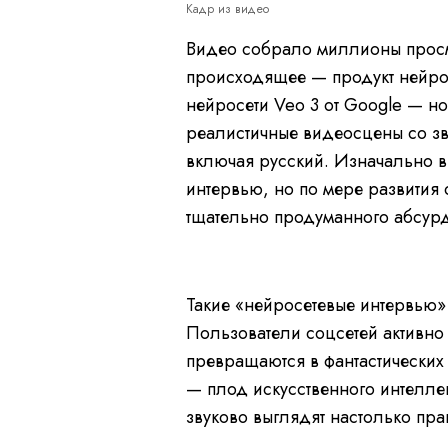
Кадр из видео
Видео собрало миллионы просм
происходящее — продукт нейро
нейросети Veo 3 от Google — но
реалистичные видеосцены со зв
включая русский. Изначально в
интервью, но по мере развития 
тщательно продуманного абсурд
L
P
U
o
a
n
a
u
m
d
s
u
e
e
t
Такие «нейросетевые интервью»
d
e
:
0
Пользователи соцсетей активн
%
превращаются в фантастических 
— плод искусственного интелле
звуково выглядят настолько пра