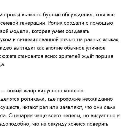
отров и вызвало бурные обсуждения, хотя всё
сетевой генерации. Ролик создали с помощью
вой модели, которая умеет создавать
уком и синтезированной речью на разных языках,
идео выглядит как вполне обычное уличное
сюжета становится ясно: зрителей ждёт порция
а.
R
-
0:00
F
u
V
l
i
e
l
d
s
e
 — новый жанр вирусного контента.
c
o
m
r
P
e
l
о делятся роликами, где прохожие неожиданно
e
a
a
n
y
существ, читают рэп или заявляют, что они сами
e
r
i
i
кта. Сценарии чаще всего нелепы, но визуально и
s
l
n
o
вдоподобно, что на секунду хочется поверить.
a
d
i
i
n
R
-
0:00