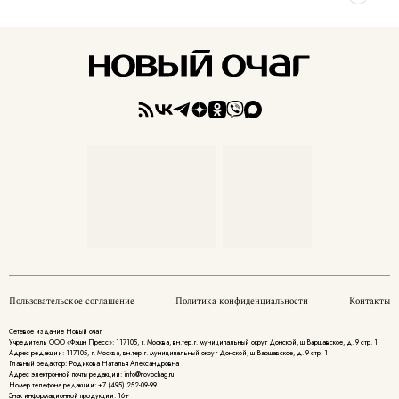
Пользовательское соглашение
Политика конфиденциальности
Контакты
Сетевое издание Новый очаг
Учредитель ООО «Фэшн Пресс»: 117105, г. Москва, вн.тер.г. муниципальный округ Донской, ш Варшавское, д. 9 стр. 1
Адрес редакции: 117105, г. Москва, вн.тер.г. муниципальный округ Донской, ш Варшавское, д. 9 стр. 1
Главный редактор: Родикова Наталья Александровна
Адрес электронной почты редакции: info@novochag.ru
Номер телефона редакции: +7 (495) 252-09-99
Знак информационной продукции: 16+