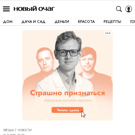
ДОМ
ДАЧА И САД
ДЕНЬГИ
КРАСОТА
РЕЦЕПТЫ
Г
ЗВЁЗДЫ
НОВОСТИ