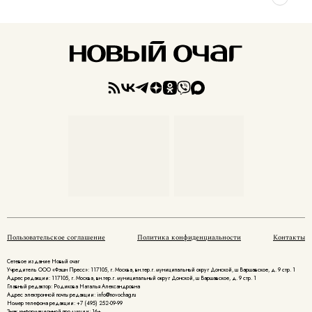
Пользовательское соглашение
Политика конфиденциальности
Контакты
Сетевое издание Новый очаг
Учредитель ООО «Фэшн Пресс»: 117105, г. Москва, вн.тер.г. муниципальный округ Донской, ш Варшавское, д. 9 стр. 1
Адрес редакции: 117105, г. Москва, вн.тер.г. муниципальный округ Донской, ш Варшавское, д. 9 стр. 1
Главный редактор: Родикова Наталья Александровна
Адрес электронной почты редакции: info@novochag.ru
Номер телефона редакции: +7 (495) 252-09-99
Знак информационной продукции: 16+