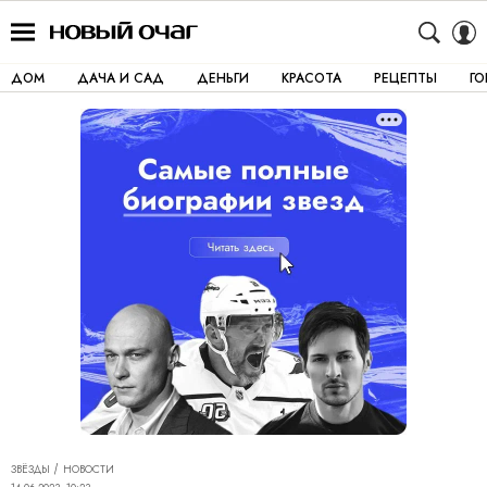
ДОМ
ДАЧА И САД
ДЕНЬГИ
КРАСОТА
РЕЦЕПТЫ
Г
ЗВЁЗДЫ
НОВОСТИ