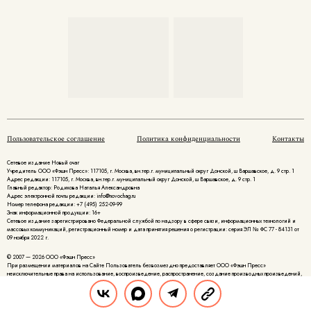
Пользовательское соглашение
Политика конфиденциальности
Контакты
Сетевое издание Новый очаг
Учредитель ООО «Фэшн Пресс»: 117105, г. Москва, вн.тер.г. муниципальный округ Донской, ш Варшавское, д. 9 стр. 1
Адрес редакции: 117105, г. Москва, вн.тер.г. муниципальный округ Донской, ш Варшавское, д. 9 стр. 1
Главный редактор: Родикова Наталья Александровна
Адрес электронной почты редакции: info@novochag.ru
Номер телефона редакции: +7 (495) 252-09-99
Знак информационной продукции: 16+
Cетевое издание зарегистрировано Федеральной службой по надзору в сфере связи, информационных технологий и
массовых коммуникаций, регистрационный номер и дата принятия решения о регистрации: серия ЭЛ № ФС 77 - 84131 от
09 ноября 2022 г.
© 2007 — 2026 ООО «Фэшн Пресс»
При размещении материалов на Сайте Пользователь безвозмездно предоставляет ООО «Фэшн Пресс»
неисключительные права на использование, воспроизведение, распространение, создание производных произведений,
а также на демонстрацию материалов и доведение их до всеобщего сведения.