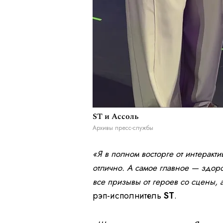
ST и Ассоль
Архивы пресс-службы
«Я в полном восторге от интеракт
отлично. А самое главное — здор
все призывы от героев со сцены, 
рэп-исполнитель
ST
.