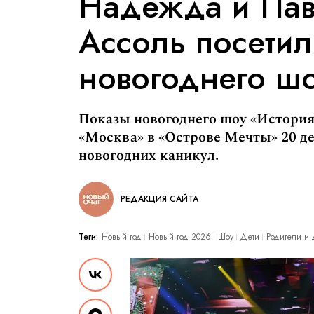
Надежда и Пав
Ассоль посетил
новогоднего ш
Показы новогоднего шоу «История
«Москва» в «Острове Мечты» 20 д
новогодних каникул.
РЕДАКЦИЯ САЙТА
Теги:
Новый год
Новый год 2026
Шоу
Дети
Родители и 