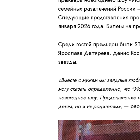
премьера новогоднего шоу «Ист
семейных развлечений России 
Следующие представления пройд
января 2026 года. Билеты на п
Среди гостей премьеры были S
Ярослава Дегтярева, Денис Кос
звезды.
«Вместе с мужем мы заядлые любит
могу сказать определенно, что "И
новогоднее шоу. Представление на
— рас
детям, но и их родителям»,