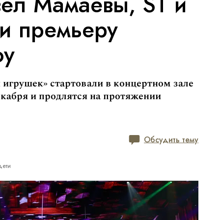
ел Мамаевы, ST и
и премьеру
оу
 игрушек» стартовали в концертном зале
екабря и продлятся на протяжении
Обсудить тему
дети