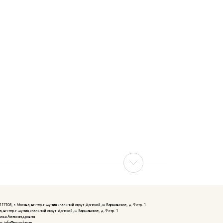
105, г. Москва, вн.тер.г. муниципальный округ Донской, ш Варшавское, д. 9 стр. 1
, вн.тер.г. муниципальный округ Донской, ш Варшавское, д. 9 стр. 1
алья Александровна
: info@novochag.ru