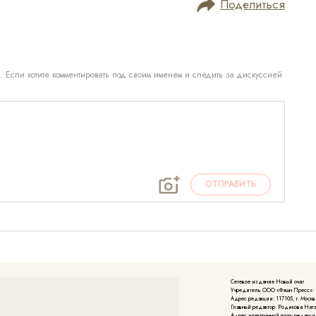
Поделиться
. Если хотите комментировать под своим именем и следить за дискуссией
ОТПРАВИТЬ
Сетевое издание Новый очаг
Учредитель ООО «Фэшн Пресс»: 117
Адрес редакции: 117105, г. Москва
Главный редактор: Родикова Нат
Адрес электронной почты редакции