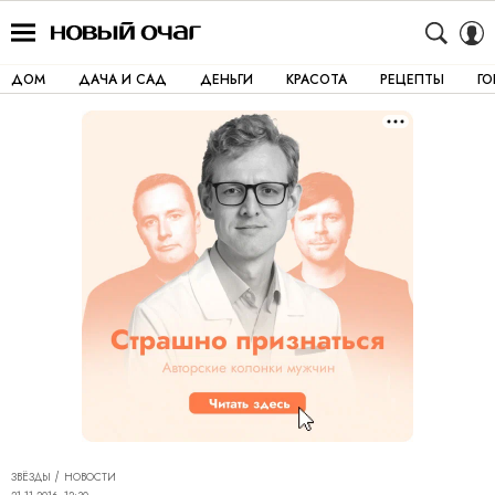
ДОМ
ДАЧА И САД
ДЕНЬГИ
КРАСОТА
РЕЦЕПТЫ
Г
ЗВЁЗДЫ
НОВОСТИ