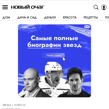
ДОМ
ДАЧА И САД
ДЕНЬГИ
КРАСОТА
РЕЦЕПТЫ
Г
ЗВЁЗДЫ
НОВОСТИ