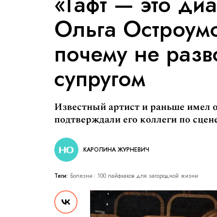
«Гафт — это диа
Ольга Остроум
почему не разв
супругом
Известный артист и раньше имел о
подтверждали его коллеги по сцене
КАРОЛИНА ЖУРНЕВИЧ
Теги:
Болезни
100 лайфхаков для загородной жизни