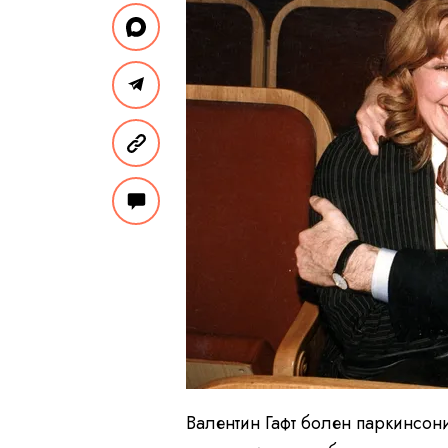
Валентин Гафт болен паркинсон