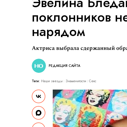
Эвелина Бледа
поклонников н
нарядом
Актриса выбрала сдержанный обра
РЕДАКЦИЯ САЙТА
Теги:
Наши звезды
Знаменитости
Секс