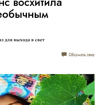
нс восхитила
еобычным
з для выхода в свет
Обсудить тему