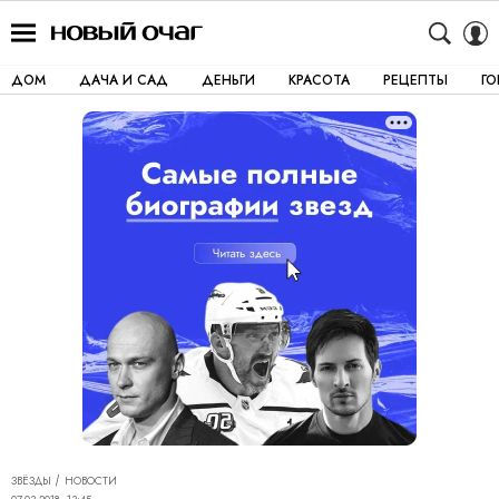
ДОМ
ДАЧА И САД
ДЕНЬГИ
КРАСОТА
РЕЦЕПТЫ
Г
ЗВЁЗДЫ
НОВОСТИ