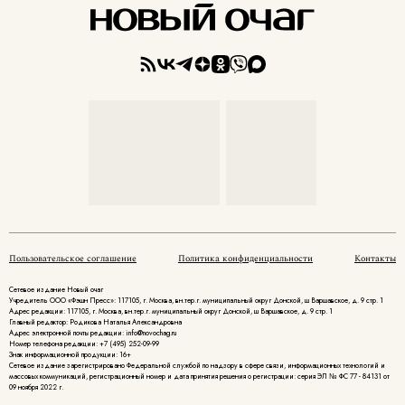
Пользовательское соглашение
Политика конфиденциальности
Контакты
Сетевое издание Новый очаг
Учредитель ООО «Фэшн Пресс»: 117105, г. Москва, вн.тер.г. муниципальный округ Донской, ш Варшавское, д. 9 стр. 1
Адрес редакции: 117105, г. Москва, вн.тер.г. муниципальный округ Донской, ш Варшавское, д. 9 стр. 1
Главный редактор: Родикова Наталья Александровна
Адрес электронной почты редакции: info@novochag.ru
Номер телефона редакции: +7 (495) 252-09-99
Знак информационной продукции: 16+
Cетевое издание зарегистрировано Федеральной службой по надзору в сфере связи, информационных технологий и
массовых коммуникаций, регистрационный номер и дата принятия решения о регистрации: серия ЭЛ № ФС 77 - 84131 от
09 ноября 2022 г.