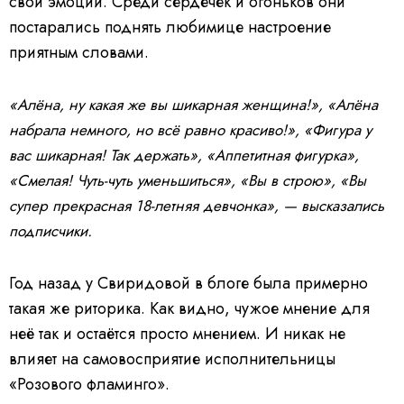
свои эмоции. Среди сердечек и огоньков они
l
o
a
постарались поднять любимице настроение
d
i
приятным словами.
n
g
.
«Алёна, ну какая же вы шикарная женщина!», «Алёна
набрала немного, но всё равно красиво!», «Фигура у
вас шикарная! Так держать», «Аппетитная фигурка»,
«Смелая! Чуть-чуть уменьшиться», «Вы в строю», «Вы
супер прекрасная 18-летняя девчонка», — высказались
подписчики.
Год назад у Свиридовой в блоге была примерно
такая же риторика. Как видно, чужое мнение для
неё так и остаётся просто мнением. И никак не
влияет на самовосприятие исполнительницы
«Розового фламинго».