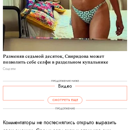
Разменяв седьмой десяток, Свиридова может
позволить себе селфи в раздельном купальнике
Соцсети
ПРОДОЛЖЕНИЕ НИЖЕ
Видео
V
i
d
СМОТРЕТЬ ЕЩЕ
e
o
P
ПРОДОЛЖЕНИЕ
l
a
y
e
Комментаторы не постеснялись открыто выразить
r
i
s