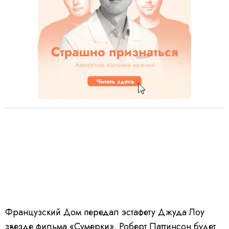
Французский Дом передал эстафету Джуда Лоу
звезде фильма «Сумерки». Роберт Паттинсон будет