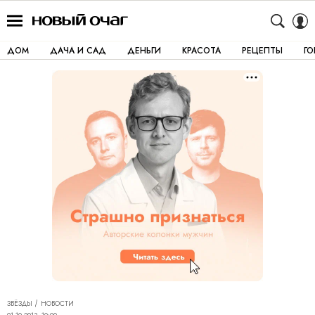
ДОМ
ДАЧА И САД
ДЕНЬГИ
КРАСОТА
РЕЦЕПТЫ
Г
ЗВЁЗДЫ
НОВОСТИ