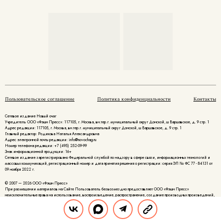
Пользовательское соглашение
Политика конфиденциальности
Контакты
Сетевое издание Новый очаг
Учредитель ООО «Фэшн Пресс»: 117105, г. Москва, вн.тер.г. муниципальный округ Донской, ш Варшавское, д. 9 стр. 1
Адрес редакции: 117105, г. Москва, вн.тер.г. муниципальный округ Донской, ш Варшавское, д. 9 стр. 1
Главный редактор: Родикова Наталья Александровна
Адрес электронной почты редакции: info@novochag.ru
Номер телефона редакции: +7 (495) 252-09-99
Знак информационной продукции: 16+
Cетевое издание зарегистрировано Федеральной службой по надзору в сфере связи, информационных технологий и
массовых коммуникаций, регистрационный номер и дата принятия решения о регистрации: серия ЭЛ № ФС 77 - 84131 от
09 ноября 2022 г.
© 2007 — 2026 ООО «Фэшн Пресс»
При размещении материалов на Сайте Пользователь безвозмездно предоставляет ООО «Фэшн Пресс»
неисключительные права на использование, воспроизведение, распространение, создание производных произведений,
а также на демонстрацию материалов и доведение их до всеобщего сведения.