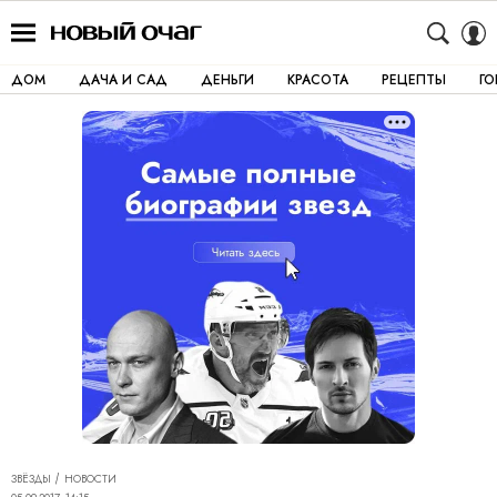
ДОМ
ДАЧА И САД
ДЕНЬГИ
КРАСОТА
РЕЦЕПТЫ
Г
ЗВЁЗДЫ
НОВОСТИ