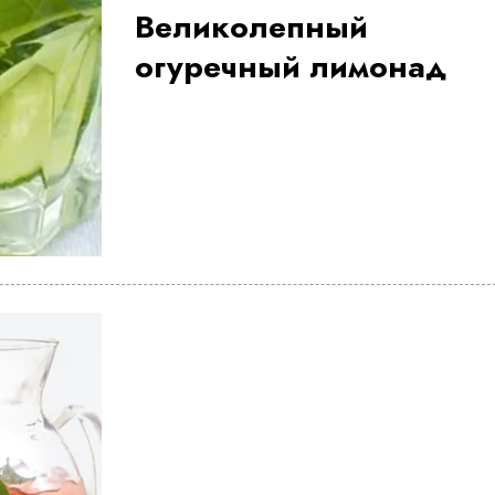
Великолепный
огуречный лимонад