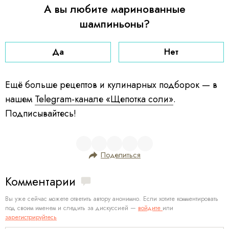
А вы любите маринованные
шампиньоны?
Да
Нет
Ещё больше рецептов и кулинарных подборок — в
нашем
Telegram-канале «Щепотка соли»
.
Подписывайтесь!
Поделиться
Комментарии
Вы уже сейчас можете ответить автору анонимно. Если хотите комментировать
под своим именем и следить за дискуссией —
войдите
или
зарегистрируйтесь