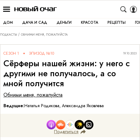
ДОМ
ДАЧА И САД
ДЕНЬГИ
КРАСОТА
РЕЦЕПТЫ
Г
ПОДКАСТЫ
ОБНИМИ МЕНЯ, ПОЖАЛУЙСТА
СЕЗОН 1
ЭПИЗОД №10
19.10.2023
Сёрферы нашей жизни: у него с
другими не получалось, а со
мной получится
Обними меня, пожалуйста
Ведущие:
Наталья Родикова, Александра Яковлева
Поделиться