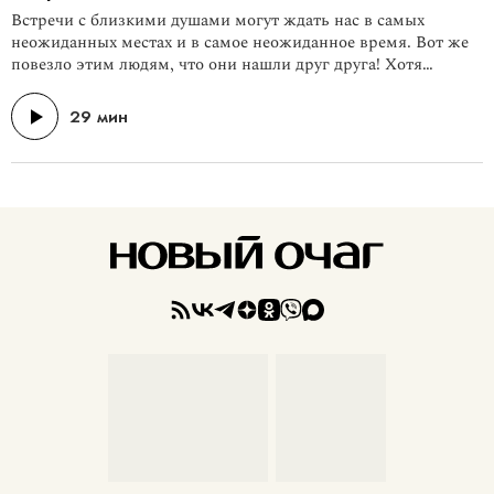
Встречи с близкими душами могут ждать нас в самых
неожиданных местах и в самое неожиданное время. Вот же
повезло этим людям, что они нашли друг друга! Хотя
обстоятельства вроде бы совсем не располагали... В гостях у
ведущих подкаста «Обними меня, пожалуйста» —
29 мин
писательница, журналистка, основательница клуба
«Арифметика приёмной семьи» Диана Машкова.