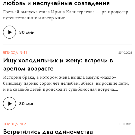
любовь и неслучайные совпадения
Гостьей выпуска стала Ирина Калистратова — pr-продюсер,
путешественник и автор книг.
30 мин
ЭПИЗОД №11
25.10.2023
Ищу холодильник и жену: встречи в
зрелом возрасте
История брака, в котором жена вышла замуж «назло»
бывшему парню: сорок лет нелюбви, абьюз, выросшие дети,
и на свадьбе детей происходит судьбоносная встреча.
История известного, но бедного художника, который искал в
квартиру холодильник, развешивая объявления. На одном
30 мин
из них он написал: «Ищу холодильник и жену». История про
сильных людей, которые хотят «на ручки» — про еще одну
встречу в зрелом возрасте. В гостях — сценарист, шоураннер
ЭПИЗОД №9
11.10.2023
и гэгмен Олег Козырев.
Встретились два одиночества