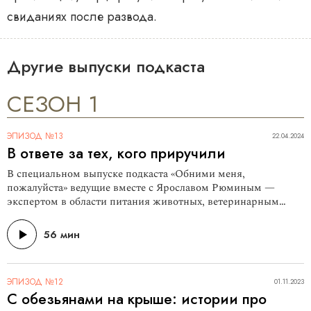
свиданиях после развода.
Другие выпуски подкаста
СЕЗОН 1
ЭПИЗОД №13
22.04.2024
В ответе за тех, кого приручили
В специальном выпуске подкаста «Обними меня,
пожалуйста» ведущие вместе с Ярославом Рюминым —
экспертом в области питания животных, ветеринарным
врачом, и Александрой Анохиной — руководителем
Российского общества медицины кошек (RSFM), членом
56 мин
правления Национальной ветеринарной палаты,
разговаривают о домашних питомцах.
ЭПИЗОД №12
01.11.2023
С обезьянами на крыше: истории про