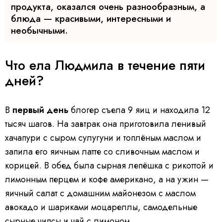
продукта, оказался очень разнообразным, а
блюда — красивыми, интересными и
необычными.
Что ела Людмила в течение пяти
дней?
В
первый день
блогер съела 9 яиц и находила 12
тысяч шагов. На завтрак она приготовила ленивый
хачапури с сыром сулугуни и топлёным маслом и
запила его яичным латте со сливочным маслом и
корицей. В обед была сырная лепёшка с рикоттой и
лимонным перцем и кофе американо, а на ужин —
яичный салат с домашним майонезом с маслом
авокадо и шариками моцареллы, самодельные
сырные чипсы и чай с лимоном.