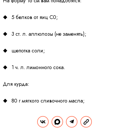
На форму 16 см вам понадобятся:
5 белков от яиц С0;
3 ст. л. аллюлозы (не заменять);
щепотка соли;
1 ч. л. лимонного сока.
Для курда:
80 г мягкого сливочного масла;
5 желтков от яиц С0;