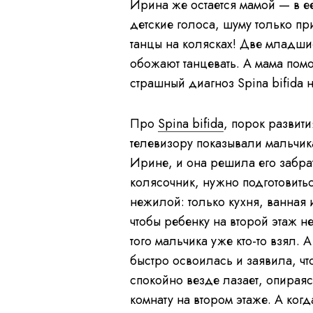
Ирина же остается мамой — в ее
детские голоса, шуму только пр
танцы на колясках! Две младш
обожают танцевать. А мама помо
страшный диагноз Spina bifid
Про
Spina bifida
, порок развит
телевизору показывали мальчик
Ирине, и она решила его забра
колясочник, нужно подготовитьс
нежилой: только кухня, ванная 
чтобы ребенку на второй этаж н
того мальчика уже кто-то взял. 
быстро освоилась и заявила, чт
спокойно везде лазает, опираяс
комнату на втором этаже. А ко