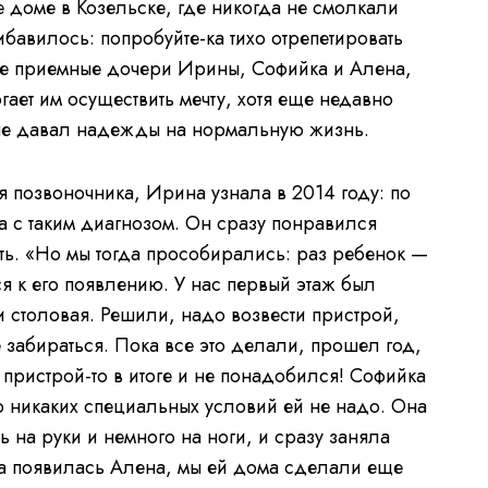
 доме в Козельске, где никогда не смолкали
ибавилось: попробуйте-ка тихо отрепетировать
ие приемные дочери Ирины, Софийка и Алена,
гает им осуществить мечту, хотя еще недавно
a не давал надежды на нормальную жизнь.
ия позвоночника, Ирина узнала в 2014 году: по
а с таким диагнозом. Он сразу понравился
ть. «Но мы тогда прособирались: раз ребенок —
я к его появлению. У нас первый этаж был
и столовая. Решили, надо возвести пристрой,
е забираться. Пока все это делали, прошел год,
А пристрой-то в итоге и не понадобился! Софийка
о никаких специальных условий ей не надо. Она
ь на руки и немного на ноги, и сразу заняла
гда появилась Алена, мы ей дома сделали еще