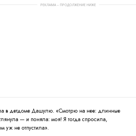
РЕКЛАМА – ПРОДОЛЖЕНИЕ НИЖЕ
ла в детдоме Дашулю. «Смотрю на нее: длинные
глянула — и поняла: моя! Я тогда спросила,
ом уж не отпустила».