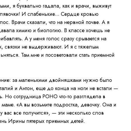
и, я буквально гадала, как и врачи, выживут
алявочки! И слабенькие... Сердце кровью
лос. Врачи сказали, что на нервной почве. А я
давала химию и биологию. В классе хочешь не
ибавлять. А у меня голос сразу срывается на
к, связки не выдерживают. И я с тяжелым
яться. Там мне и посоветовали стать приемной
ние: за маленькими двойняшками нужно было
талий и Антон, еще до конца на ноги не встали —
ть. Но сотрудница РОНО что-то разглядела в
маме. «А вы возьмите подростка, девочку. Она и
 у вас все получится», — эти несколько слов
знь Ирины пятерых приемных детей.