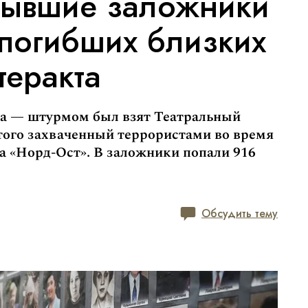
 Бывшие заложники
 погибших близких
теракта
ода — штурмом был взят Театральный
 этого захваченный террористами во время
а «Норд-Ост». В заложники попали 916
Обсудить тему