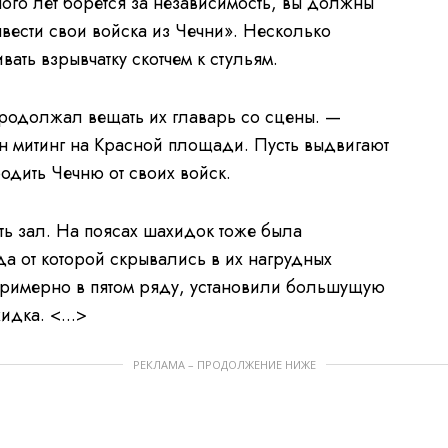
ного лет борется за независимость, вы должны
ывести свои войска из Чечни». Несколько
ать взрывчатку скотчем к стульям.
родолжал вещать их главарь со сцены. —
ан митинг на Красной площади. Пусть выдвигают
одить Чечню от своих войск.
ь зал. На поясах шахидок тоже была
да от которой скрывались в их нагрудных
примерно в пятом ряду, установили большущую
идка. <...>
РЕКЛАМА – ПРОДОЛЖЕНИЕ НИЖЕ