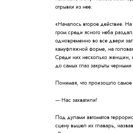
отрывки из нее.
«Началось второе действие. На 
гром среди ясного неба раздал
одновременно во все двери за
камуфляжной форме, на головах
Среди них несколько женщин, о
до самых глаз закрыты черными п
Понимая, что произошло самое х
— Нас захватили!
Под дулами автоматов террорист
сцену вышел их главарь, назва