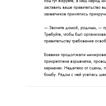
«Вы тут жируете, а наш народ м
заставить ваше правительство в
захватчиков принялись прикручив
— Звоните домой, родным, — п
Требуйте, чтобы был организов
правительству требование освоб
Боевики продолжали минироват
прикреплена взрывчатка, прово
карманах. Недалеко от сцены, 
бомбу. Рядом с ней уселась шах