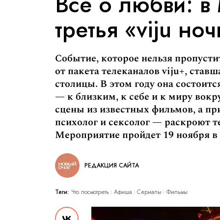
Всё о любви: в
третья «viju но
Событие, которое нельзя пропусти
от пакета телеканалов viju+, став
столицы. В этом году она состоитс
— к близким, к себе и к миру вокр
сцены из известных фильмов, а п
психолог и сексолог — раскроют т
Мероприятие пройдет 19 ноября в 
РЕДАКЦИЯ САЙТА
Теги:
Что посмотреть
Афиша
Сериалы
Фильмы