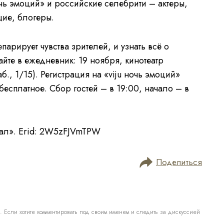
очь эмоций» и российские селебрити – актеры,
ие, блогеры.
епарирует чувства зрителей, и узнать всё о
йте в ежедневник: 19 ноября, кинотеатр
., 1/15). Регистрация на «viju ночь эмоций»
 бесплатное. Сбор гостей – в 19:00, начало – в
бал». Erid: 2W5zFJVmTPW
Поделиться
. Если хотите комментировать под своим именем и следить за дискуссией