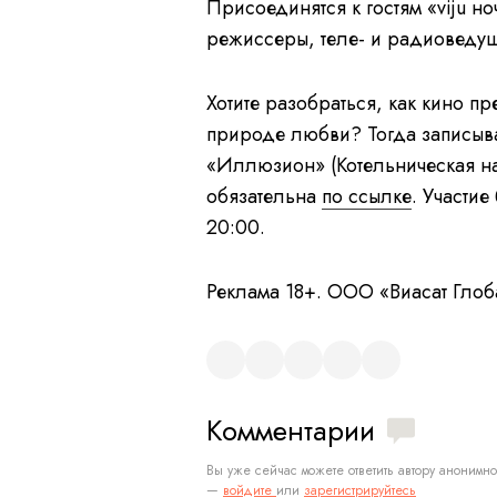
Присоединятся к гостям «viju н
режиссеры, теле- и радиоведущ
Хотите разобраться, как кино пр
природе любви? Тогда записыва
«Иллюзион» (Котельническая наб
обязательна
по ссылке
. Участие
20:00.
Реклама 18+. ООО «Виасат Гло
Комментарии
Вы уже сейчас можете ответить автору анонимно
—
войдите
или
зарегистрируйтесь