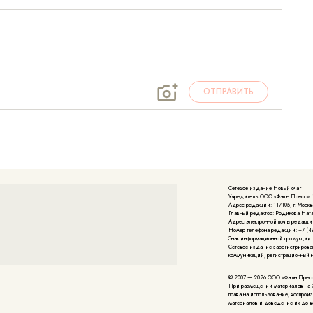
ОТПРАВИТЬ
Сетевое издание Новый очаг
Учредитель ООО «Фэшн Пресс»: 117
Адрес редакции: 117105, г. Москва
Главный редактор: Родикова Нат
Адрес электронной почты редакции
Номер телефона редакции: +7 (49
Знак информационной продукции:
Cетевое издание зарегистрирова
коммуникаций, регистрационный но
© 2007 — 2026 ООО «Фэшн Прес
При размещении материалов на 
права на использование, воспрои
материалов и доведение их до в