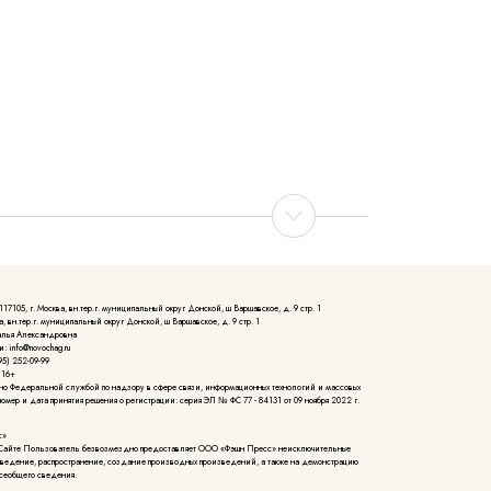
105, г. Москва, вн.тер.г. муниципальный округ Донской, ш Варшавское, д. 9 стр. 1
, вн.тер.г. муниципальный округ Донской, ш Варшавское, д. 9 стр. 1
алья Александровна
: info@novochag.ru
5) 252-09-99
 16+
но Федеральной службой по надзору в сфере связи, информационных технологий и массовых
мер и дата принятия решения о регистрации: серия ЭЛ № ФС 77 - 84131 от 09 ноября 2022 г.
с»
Сайте Пользователь безвозмездно предоставляет ООО «Фэшн Пресс» неисключительные
зведение, распространение, создание производных произведений, а также на демонстрацию
сеобщего сведения.