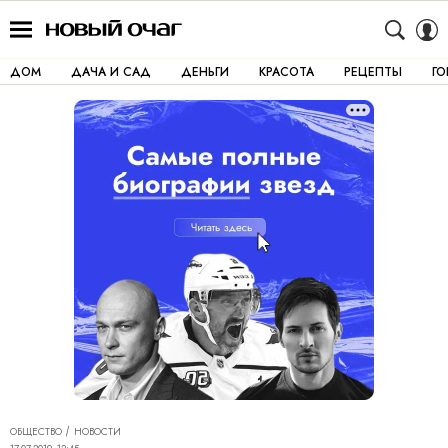
ДОМ
ДАЧА И САД
ДЕНЬГИ
КРАСОТА
РЕЦЕПТЫ
Г
ОБЩЕСТВО
НОВОСТИ