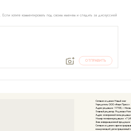
. Если хотите комментировать под своим именем и следить за дискуссией
ОТПРАВИТЬ
Сетевое издание Новый очаг
Учредитель ООО «Фэшн Пресс»: 117
Адрес редакции: 117105, г. Москва
Главный редактор: Родикова Нат
Адрес электронной почты редакции
Номер телефона редакции: +7 (49
Знак информационной продукции:
Cетевое издание зарегистрирова
коммуникаций, регистрационный но