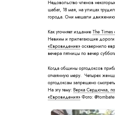
Недовольство членов некоторых
шабат, 18 мая, на улицах труд
города. Они мешали движению т
Как уточняет издание
The Times o
Невиим и прилегающие дороги. 
«Евровидение»
осквернило евре
вечера пятницы по вечер суббот
Когда общины ортодоксов приб
отчаянную меру. Четырех женщи
ортодоксам запрещено смотреть
На эту тему:
Верка Сердючка, п
«Евровидения»
Фото: @tombatem