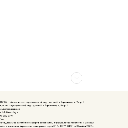
105, г. Москва, вн.тер.г. муниципальный округ Донской, ш Варшавское, д. 9 стр. 1
, вн.тер.г. муниципальный округ Донской, ш Варшавское, д. 9 стр. 1
алья Александровна
: info@novochag.ru
5) 252-09-99
 16+
но Федеральной службой по надзору в сфере связи, информационных технологий и массовых
мер и дата принятия решения о регистрации: серия ЭЛ № ФС 77 - 84131 от 09 ноября 2022 г.