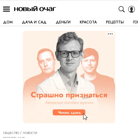
ДОМ
ДАЧА И САД
ДЕНЬГИ
КРАСОТА
РЕЦЕПТЫ
Г
ОБЩЕСТВО
НОВОСТИ