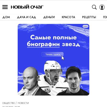
ДОМ
ДАЧА И САД
ДЕНЬГИ
КРАСОТА
РЕЦЕПТЫ
Г
ОБЩЕСТВО
НОВОСТИ