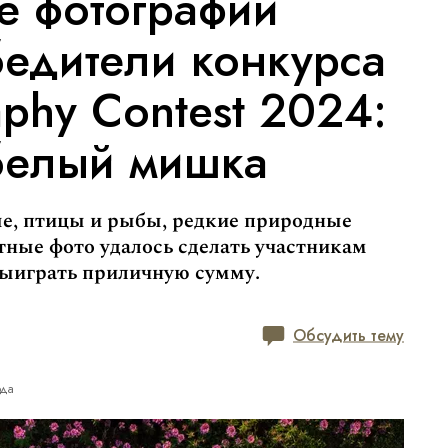
е фотографии
едители конкурса
aphy Contest 2024:
 белый мишка
е, птицы и рыбы, редкие природные
тные фото удалось сделать участникам
выиграть приличную сумму.
Обсудить тему
да