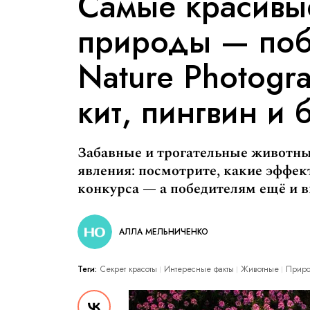
Самые красивы
природы — поб
Nature Photogr
кит, пингвин и
Забавные и трогательные животны
явления: посмотрите, какие эффек
конкурса — а победителям ещё и 
АЛЛА МЕЛЬНИЧЕНКО
Теги:
Секрет красоты
Интересные факты
Животные
Приро