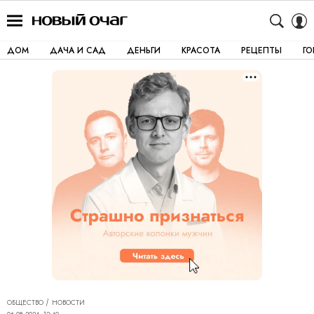
ДОМ
ДАЧА И САД
ДЕНЬГИ
КРАСОТА
РЕЦЕПТЫ
Г
ОБЩЕСТВО
НОВОСТИ