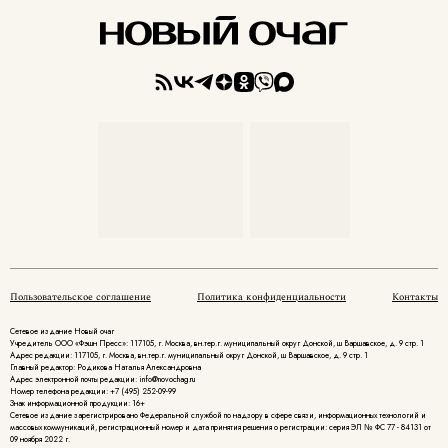
Пользовательское соглашение
Политика конфиденциальности
Контакты
Сетевое издание Новый очаг
Учредитель ООО «Фэшн Пресс»: 117105, г. Москва, вн.тер.г. муниципальный округ Донской, ш Варшавское, д. 9 стр. 1
Адрес редакции: 117105, г. Москва, вн.тер.г. муниципальный округ Донской, ш Варшавское, д. 9 стр. 1
Главный редактор: Родикова Наталья Александровна
Адрес электронной почты редакции: info@novochag.ru
Номер телефона редакции: +7 (495) 252-09-99
Знак информационной продукции: 16+
Cетевое издание зарегистрировано Федеральной службой по надзору в сфере связи, информационных технологий и
массовых коммуникаций, регистрационный номер и дата принятия решения о регистрации: серия ЭЛ № ФС 77 - 84131 от
09 ноября 2022 г.