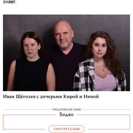
знает.
Иван Щёголев с дочерьми Кирой и Ниной
ПРОДОЛЖЕНИЕ НИЖЕ
Видео
V
i
d
СМОТРЕТЬ ЕЩЕ
e