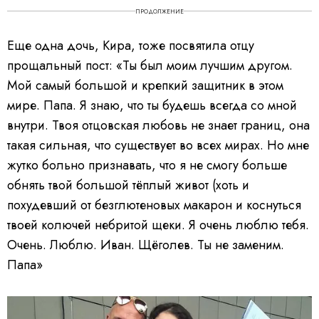
o
P
ПРОДОЛЖЕНИЕ
l
a
y
e
Еще одна дочь, Кира, тоже посвятила отцу
r
i
s
прощальный пост: «Ты был моим лучшим другом.
l
o
a
Мой самый большой и крепкий защитник в этом
d
i
мире. Папа. Я знаю, что ты будешь всегда со мной
n
g
.
внутри. Твоя отцовская любовь не знает границ, она
такая сильная, что существует во всех мирах. Но мне
жутко больно признавать, что я не смогу больше
обнять твой большой тёплый живот (хоть и
похудевший от безглютеновых макарон и коснуться
твоей колючей небритой щеки. Я очень люблю тебя.
Очень. Люблю. Иван. Щёголев. Ты не заменим.
Папа»