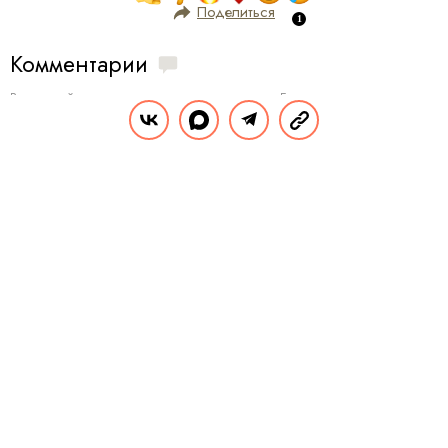
Поделиться
Комментарии
Вы уже сейчас можете ответить автору анонимно. Если хотите комментировать
под своим именем и следить за дискуссией —
войдите
или
зарегистрируйтесь
ОТПРАВИТЬ
ОБЩЕСТВО
НОВОСТИ
21.04.2020, 17:30
«Необычная, неординарная,