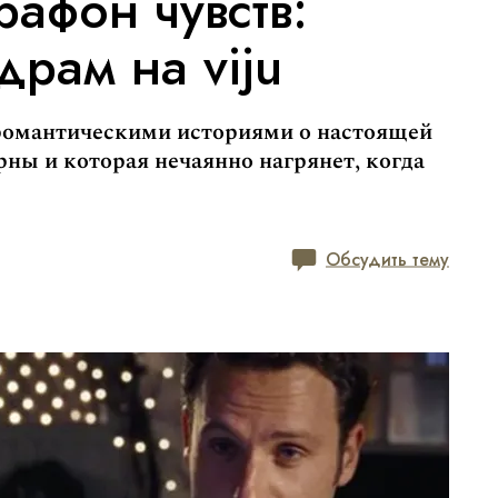
афон чувств:
рам на viju
романтическими историями о настоящей
рны и которая нечаянно нагрянет, когда
Обсудить тему