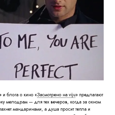
 и блога о кино «
Засмотрено на viju
» предлагают
у мелодрам — для тех вечеров, когда за окном
пахнет мандаринами, а душа просит тепла и