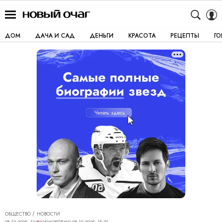
ДОМ
ДАЧА И САД
ДЕНЬГИ
КРАСОТА
РЕЦЕПТЫ
Г
ОБЩЕСТВО
НОВОСТИ