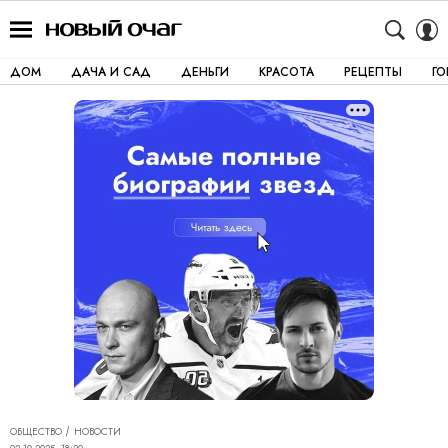
ДОМ
ДАЧА И САД
ДЕНЬГИ
КРАСОТА
РЕЦЕПТЫ
Г
ОБЩЕСТВО
НОВОСТИ