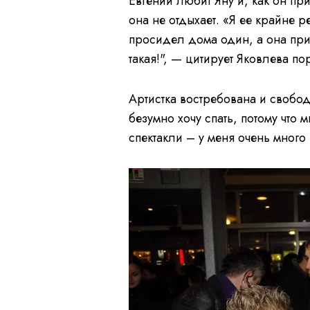
Евгений любит Яну и, как он пр
она не отдыхает. «Я ее крайне 
просидел дома один, а она при
такая!", — цитирует Яковлева п
Артистка востребована и свобод
безумно хочу спать, потому что 
спектакли – у меня очень много