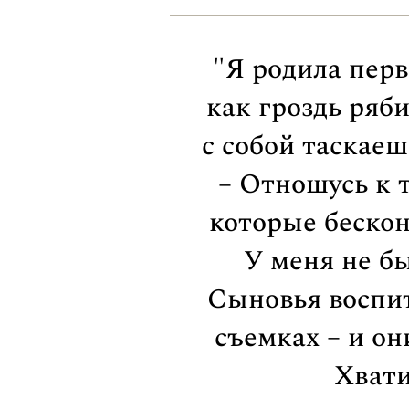
"Я родила перво
как гроздь ряб
с собой таскаеш
– Отношусь к 
которые беско
У меня не б
Сыновья воспит
съемках – и он
Хвати