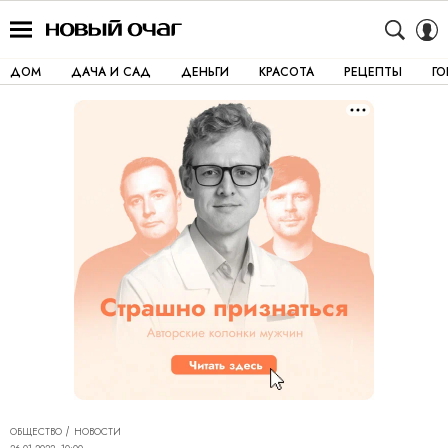
ДОМ
ДАЧА И САД
ДЕНЬГИ
КРАСОТА
РЕЦЕПТЫ
Г
ОБЩЕСТВО
НОВОСТИ