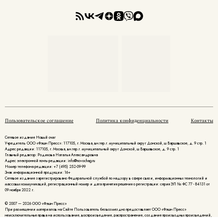
Пользовательское соглашение
Политика конфиденциальности
Контакты
Сетевое издание Новый очаг
Учредитель ООО «Фэшн Пресс»: 117105, г. Москва, вн.тер.г. муниципальный округ Донской, ш Варшавское, д. 9 стр. 1
Адрес редакции: 117105, г. Москва, вн.тер.г. муниципальный округ Донской, ш Варшавское, д. 9 стр. 1
Главный редактор: Родикова Наталья Александровна
Адрес электронной почты редакции: info@novochag.ru
Номер телефона редакции: +7 (495) 252-09-99
Знак информационной продукции: 16+
Cетевое издание зарегистрировано Федеральной службой по надзору в сфере связи, информационных технологий и
массовых коммуникаций, регистрационный номер и дата принятия решения о регистрации: серия ЭЛ № ФС 77 - 84131 от
09 ноября 2022 г.
© 2007 — 2026 ООО «Фэшн Пресс»
При размещении материалов на Сайте Пользователь безвозмездно предоставляет ООО «Фэшн Пресс»
неисключительные права на использование, воспроизведение, распространение, создание производных произведений,