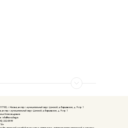
105, г. Москва, вн.тер.г. муниципальный округ Донской, ш Варшавское, д. 9 стр. 1
, вн.тер.г. муниципальный округ Донской, ш Варшавское, д. 9 стр. 1
алья Александровна
: info@novochag.ru
5) 252-09-99
 16+
но Федеральной службой по надзору в сфере связи, информационных технологий и массовых