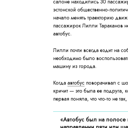
салоне находились 30 пассажи
эстонской общественно-политиче
начало менять траекторию движе
пассажирок Лилли Тараканов не
автобус.
Лилли почти всегда ездит на со
необходимо было воспользовать
машину из города.
Когда
автобус
поворачивал с шос
кричит — это была ее подруга, 
первая поняла, что что-то не т
«Автобус был на полосе 
направлении пяти или ш