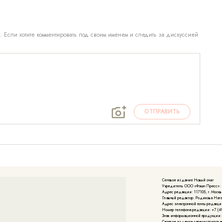
. Если хотите комментировать под своим именем и следить за дискуссией
ОТПРАВИТЬ
Сетевое издание Новый очаг
Учредитель ООО «Фэшн Пресс»: 117
Адрес редакции: 117105, г. Москва
Главный редактор: Родикова Нат
Адрес электронной почты редакции
Номер телефона редакции: +7 (49
Знак информационной продукции:
Cетевое издание зарегистрирова