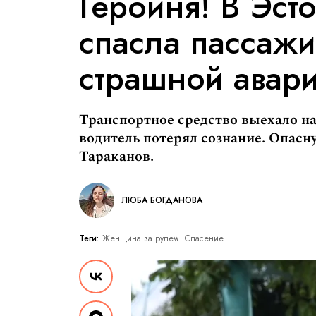
Героиня! В Эс
спасла пассажи
страшной авар
Транспортное средство выехало на
водитель потерял сознание. Опас
Тараканов.
ЛЮБА БОГДАНОВА
Теги:
Женщина за рулем
Спасение