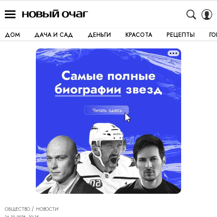
ДОМ
ДАЧА И САД
ДЕНЬГИ
КРАСОТА
РЕЦЕПТЫ
Г
ОБЩЕСТВО
НОВОСТИ